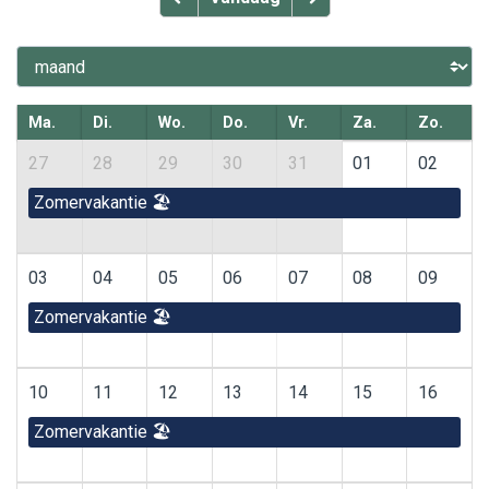
Ma.
Di.
Wo.
Do.
Vr.
Za.
Zo.
27
28
29
30
31
01
02
Zomervakantie 🏖️
03
04
05
06
07
08
09
Zomervakantie 🏖️
10
11
12
13
14
15
16
Zomervakantie 🏖️