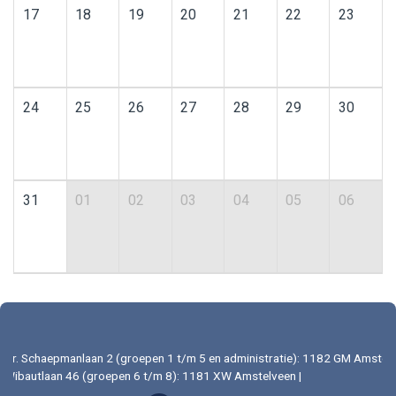
17
18
19
20
21
22
23
24
25
26
27
28
29
30
31
01
02
03
04
05
06
Dr. Schaepmanlaan 2 (groepen 1 t/m 5 en administratie): 1182 GM Amstelv
Wibautlaan 46 (groepen 6 t/m 8): 1181 XW Amstelveen |