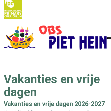
Home
Ouders
School
Nieuws
Vakanties en vrije
IPC
dagen
Contact
Vacatures
Vakanties en vrije dagen 2026-2027