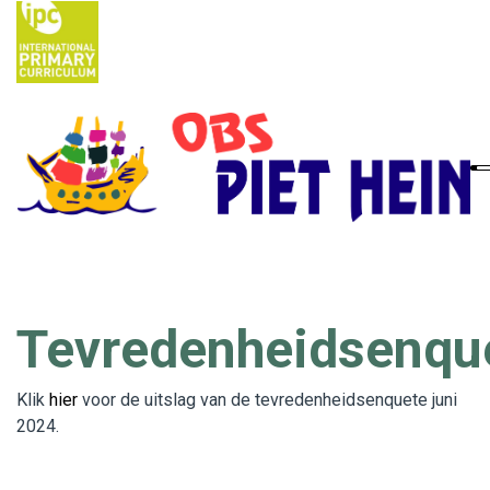
Home
Ouders
School
Nieuws
Tevredenheidsenqu
IPC
Klik
hier
voor de uitslag van de tevredenheidsenquete juni
Contact
2024.
Vacatures