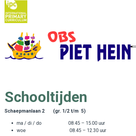
Home
Ouders
School
Nieuws
Schooltijden
IPC
Schaepmanlaan 2
(gr. 1/2 t/m 5)
Contact
ma / di / do 08.45 – 15.00 uur
Vacatures
woe 08.45 – 12.30 uur