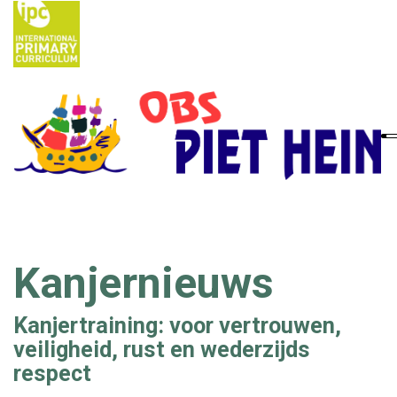
Home
Ouders
School
Nieuws
Kanjernieuws
IPC
Kanjertraining: voor vertrouwen,
Contact
veiligheid, rust en wederzijds
Vacatures
respect